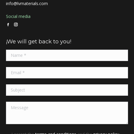
info@lvmaterials.com
Social media
Facebook
Instagram
page
page
¡We will get back to you!
opens
opens
in
in
new
new
window
window