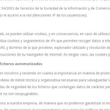
y 34/2002 de Servicios de la Sociedad de la Información y de Comerc
el acceso a la red (direcciones IP de los usuarios/as).
web, se pueden utilizar cookies, y en consecuencia, en caso de utilizac
 utiliza cookies y seguimientos de IPs que permiten recoger datos a efe
 URL y dominio de la que proviene, explorador utilizado y resolución d
nstrucciones de su navegador de Internet. En ningún caso, las cookies
s ficheros automatizados
en nosotros y teniendo en cuenta la importancia en materia de protec
idas de índole técnica y organizativa necesarias para salvaguardar 
s de seguridad de los ficheros que contengan datos de carácter pers
et no son inexpugnables.
enos a nuestra empresa, de manera que no podemos garantizar ni re
s. En consecuencia, le recomendamos que revise las políticas de pri