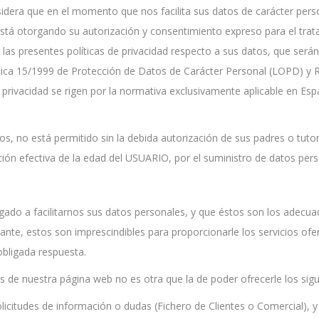
idera que en el momento que nos facilita sus datos de carácter perso
stá otorgando su autorización y consentimiento expreso para el trata
a las presentes políticas de privacidad respecto a sus datos, que ser
ánica 15/1999 de Protección de Datos de Carácter Personal (LOPD) y 
de privacidad se rigen por la normativa exclusivamente aplicable en E
s, no está permitido sin la debida autorización de sus padres o tutor
ción efectiva de la edad del USUARIO, por el suministro de datos per
igado a facilitarnos sus datos personales, y que éstos son los adecu
tante, estos son imprescindibles para proporcionarle los servicios ofe
bligada respuesta.
és de nuestra página web no es otra que la de poder ofrecerle los sigu
licitudes de información o dudas (Fichero de Clientes o Comercial), 