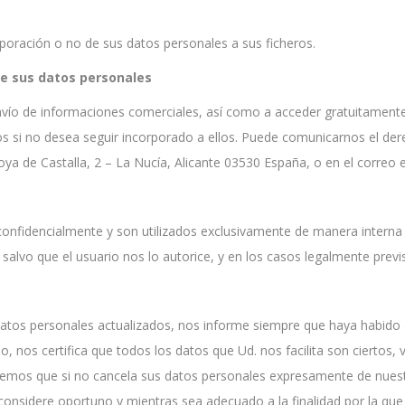
orporación o no de sus datos personales a sus ficheros.
de sus datos personales
ío de informaciones comerciales, así como a acceder gratuitamente 
rlos si no desea seguir incorporado a ellos. Puede comunicarnos el de
oya de Castalla, 2 – La Nucía, Alicante 03530 España, o en el correo 
confidencialmente y son utilizados exclusivamente de manera interna y 
lvo que el usuario nos lo autorice, y en los casos legalmente previ
os personales actualizados, nos informe siempre que haya habido al
os certifica que todos los datos que Ud. nos facilita son ciertos, vi
endemos que si no cancela sus datos personales expresamente de nuest
considere oportuno y mientras sea adecuado a la finalidad por la que