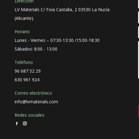
Dirección
LV Materials C/ Foia Castalla, 2 03530 La Nucía
(Alicante).
Horario
Lunes - Viernes – 07:30-13:30 /15:00-18:30
Sábados: 8:00 - 13:00
Teléfono
96 687 52 29
630 961 924
Correo electrónico
info@lvmaterials.com
Redes sociales
Facebook
Instagram
page
page