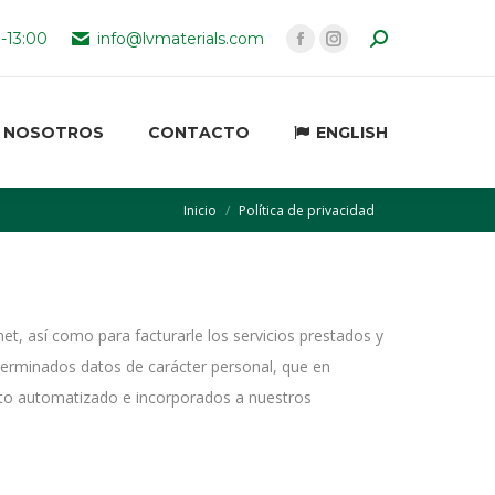
Buscar:
0-13:00
NOSOTROS
info@lvmaterials.com
CONTACTO
ENGLISH
Facebook
Instagram
page
page
opens
opens
NOSOTROS
CONTACTO
ENGLISH
in
in
new
new
window
window
Estás aquí:
Inicio
Política de privacidad
et, así como para facturarle los servicios prestados y
terminados datos de carácter personal, que en
nto automatizado e incorporados a nuestros