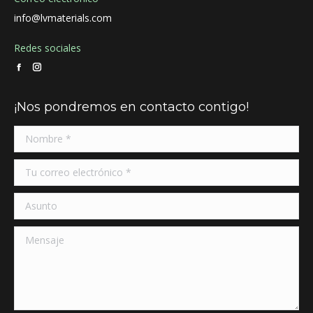
info@lvmaterials.com
Redes sociales
Facebook
Instagram
page
page
¡Nos pondremos en contacto contigo!
opens
opens
in
in
new
new
window
window