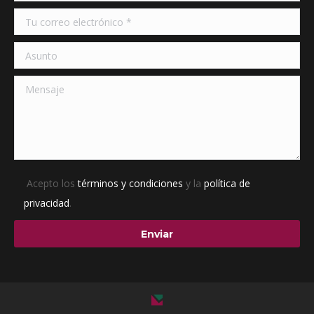
window
window
Acepto los
términos y condiciones
y la
política de
privacidad
.