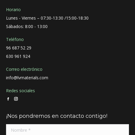
Horario
Lunes - Viernes – 07:30-13:30 /15:00-18:30
Sábados: 8:00 - 13:00
Teléfono
96 687 52 29
630 961 924
Correo electrónico
info@lvmaterials.com
Redes sociales
Facebook
Instagram
page
page
¡Nos pondremos en contacto contigo!
opens
opens
in
in
new
new